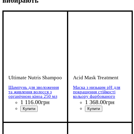
вибирають
Ultimate Nutris Shampoo
Acid Mask Treatment
Шампунь для зволоження
Маска з низьким pH для
та живлення волосся з
покращення стійкості
органічною кіноа 250 мл
кольору фарбованого
волосся та волосся після
1 116
.
00
грн
1 368
.
00
грн
хімічної завивки 250 мл