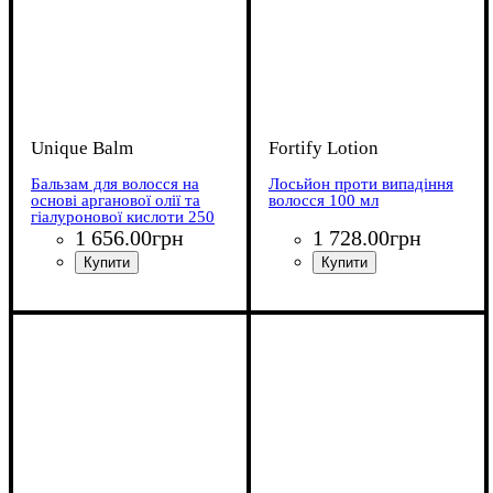
Unique Balm
Fortify Lotion
Бальзам для волосся на
Лосьйон проти випадіння
основі арганової олії та
волосся 100 мл
гіалуронової кислоти 250
мл
1 656
.
00
грн
1 728
.
00
грн