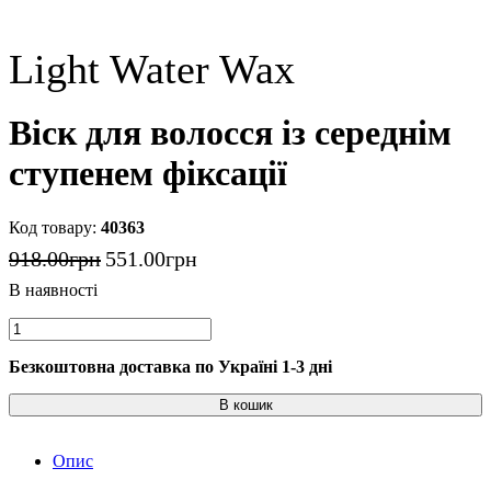
Light Water Wax
Віск для волосся із середнім
ступенем фіксації
40363
918
.
00
грн
551
.
00
грн
Безкоштовна доставка по Україні 1-3 дні
В кошик
Опис