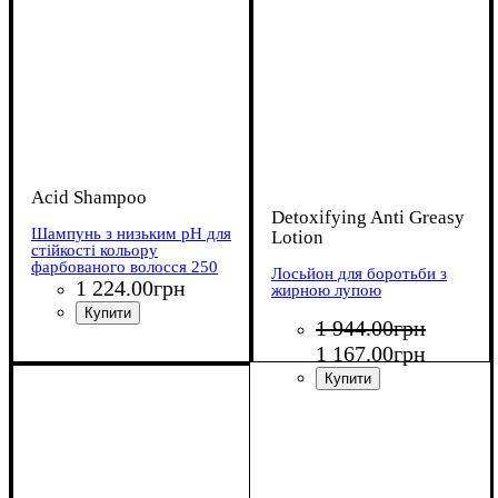
Acid Shampoo
Detoxifying Anti Greasy
Шампунь з низьким pH для
Lotion
стійкості кольору
фарбованого волосся 250
Лосьйон для боротьби з
мл
1 224
.
00
грн
жирною лупою
1 944
.
00
грн
1 167
.
00
грн