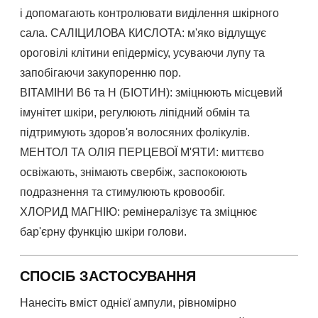
і допомагають контролювати виділення шкірного
сала. САЛІЦИЛОВА КИСЛОТА: м'яко відлущує
ороговілі клітини епідермісу, усуваючи лупу та
запобігаючи закупоренню пор.
ВІТАМІНИ B6 та H (БІОТИН): зміцнюють місцевий
імунітет шкіри, регулюють ліпідний обмін та
підтримують здоров'я волосяних фолікулів.
МЕНТОЛ ТА ОЛІЯ ПЕРЦЕВОЇ М'ЯТИ: миттєво
освіжають, знімають свербіж, заспокоюють
подразнення та стимулюють кровообіг.
ХЛОРИД МАГНІЮ: ремінералізує та зміцнює
бар'єрну функцію шкіри голови.
СПОСІБ ЗАСТОСУВАННЯ
Нанесіть вміст однієї ампули, рівномірно