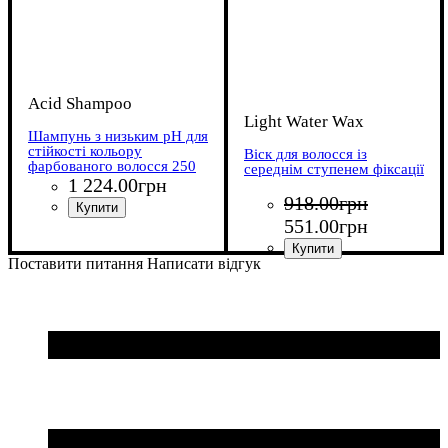
Acid Shampoo
Light Water Wax
Шампунь з низьким pH для
стійкості кольору
Віск для волосся із
фарбованого волосся 250
середнім ступенем фіксації
мл
1 224
.
00
грн
918
.
00
грн
551
.
00
грн
Поставити питання
Написати відгук