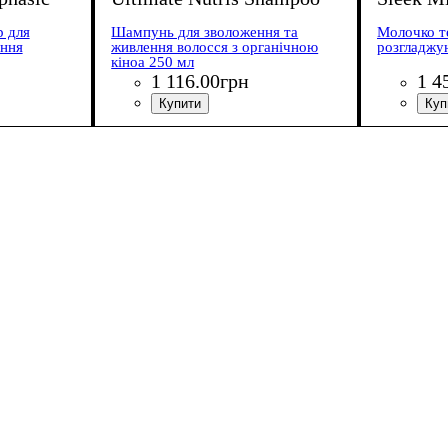
р для
Шампунь для зволоження та
Молочко т
ення
живлення волосся з органічною
розгладжу
кіноа 250 мл
1 116
.
00
грн
1 4