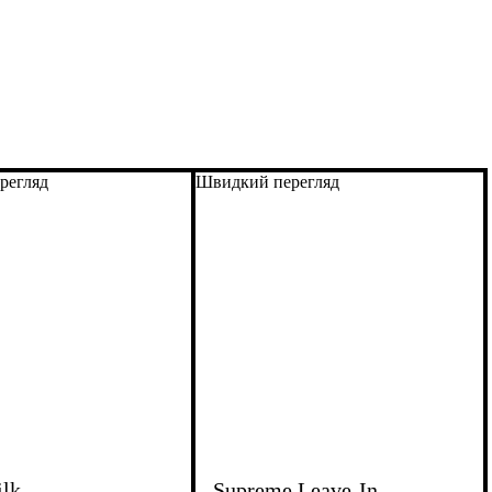
регляд
Швидкий перегляд
ilk
Supreme Leave-In