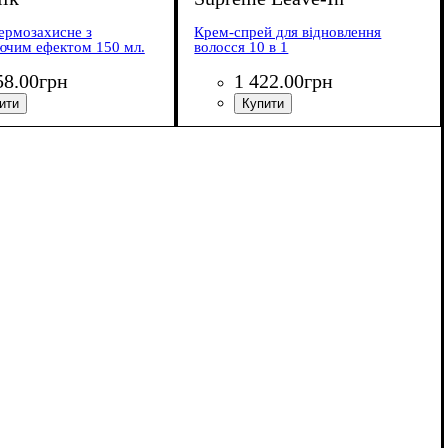
ермозахисне з
Крем-спрей для відновлення
ючим ефектом 150 мл.
волосся 10 в 1
58
.
00
грн
1 422
.
00
грн