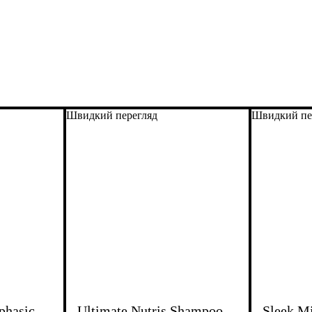
Швидкий перегляд
Швидкий пе
phasic
Ultimate Nutris Shampoo
Sleek M