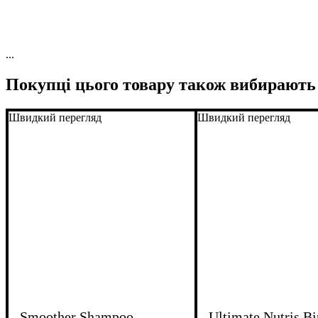
...
Покупці цього товару також вибирають
Швидкий перегляд
Швидкий перегляд
Smoother Shampoo
Ultimate Nutris Bi