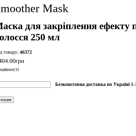
moother Mask
аска для закріплення ефекту 
олосся 250 мл
46372
404
.
00
грн
Безкоштовна доставка по Україні 1-3
 кошик