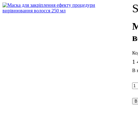
S
М
в
1 
В