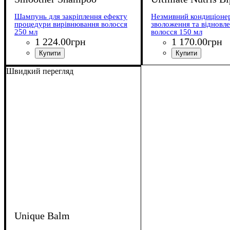
Шампунь для закріплення ефекту
Незмивний кондиціоне
процедури вирівнювання волосся
зволоження та відновл
250 мл
волосся 150 мл
1 224
.
00
грн
1 170
.
00
грн
Швидкий перегляд
Unique Balm